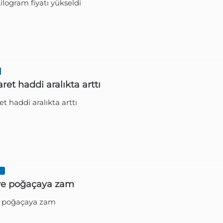
kilogram fiyatı yükseldi
Gazetesi
2 Yıl Ön
aret haddi aralıkta arttı
et haddi aralıkta arttı
Gazetesi
2 Yıl Ön
I
ve poğaçaya zam
e poğaçaya zam
Gazetesi
2 Yıl Ön