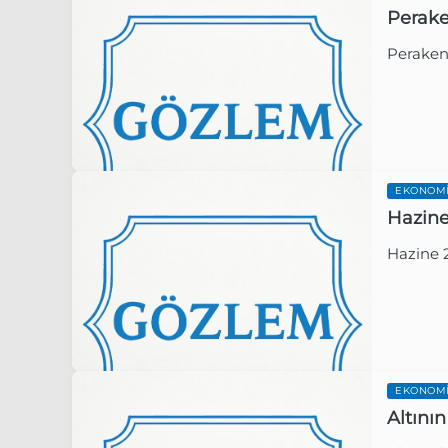
Peraken
Perakend
Gözlem 
EKONOM
Hazine 
Hazine 2
Gözlem 
EKONOM
Altının