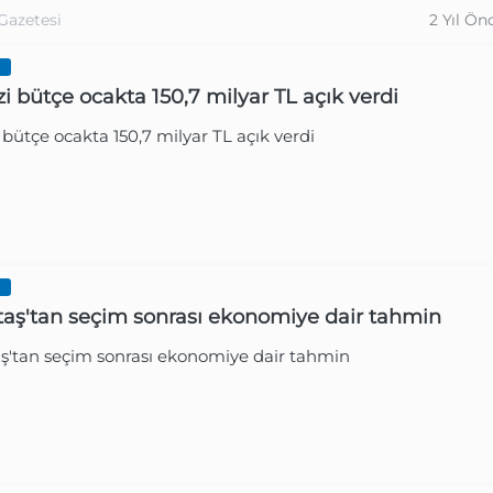
Gazetesi
2 Yıl Ön
I
i bütçe ocakta 150,7 milyar TL açık verdi
bütçe ocakta 150,7 milyar TL açık verdi
I
aş'tan seçim sonrası ekonomiye dair tahmin
ş'tan seçim sonrası ekonomiye dair tahmin
Gazetesi
2 Yıl Ön