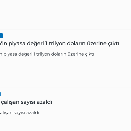
I
'in piyasa değeri 1 trilyon doların üzerine çıktı
in piyasa değeri 1 trilyon doların üzerine çıktı
Gazetesi
2 Yıl Ön
 çalışan sayısı azaldı
alışan sayısı azaldı
Gazetesi
2 Yıl Ön