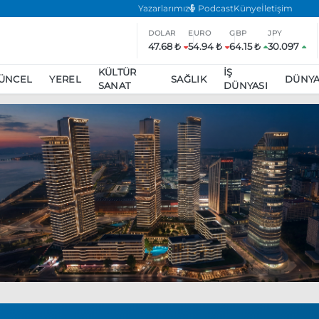
Yazarlarımız
Podcast
Künye
İletişim
DOLAR
EURO
GBP
JPY
47.68 ₺
54.94 ₺
64.15 ₺
30.097
KÜLTÜR
İŞ
ÜNCEL
YEREL
SAĞLIK
DÜNY
SANAT
DÜNYASI
ar
ara’da eylem yasağı uzatıldı
Özgür Özel, Ekrem İmamoğlu’nu zi
inliğe daha katılmama kararı aldı
Boykot