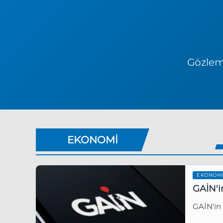
Gözlem 
EKONOMI
EKONOM
GAİN'i
GAİN'in