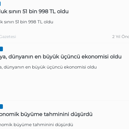
uk sınırı 51 bin 998 TL oldu
k sınırı 51 bin 998 TL oldu
Gazetesi
2 Yıl Ön
Gazetesi
2 Yıl Ön
I
a, dünyanın en büyük üçüncü ekonomisi oldu
, dünyanın en büyük üçüncü ekonomisi oldu
I
konomik büyüme tahminini düşürdü
nomik büyüme tahminini düşürdü
Gazetesi
2 Yıl Ön