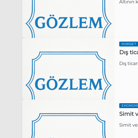
Altının 
Gözlem 
MANŞET
Dış tic
Dış ticar
Gözlem 
EKONOM
Simit 
Simit v
Gözlem 