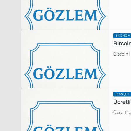
EKONOM
Bitcoin
Bitcoin'
Gözlem 
MANŞET
Ücretli
Ücretli ç
Gözlem 