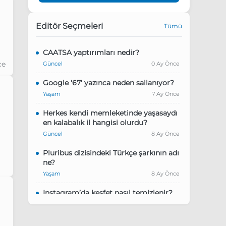
Editör Seçmeleri
Tümü
ce
CAATSA yaptırımları nedir?
ce
Güncel
0 Ay Önce
Google '67' yazınca neden sallanıyor?
Yaşam
7 Ay Önce
Herkes kendi memleketinde yaşasaydı
en kalabalık il hangisi olurdu?
Güncel
8 Ay Önce
Pluribus dizisindeki Türkçe şarkının adı
ne?
Yaşam
8 Ay Önce
Instagram’da keşfet nasıl temizlenir?
Yaşam
9 Ay Önce
ce