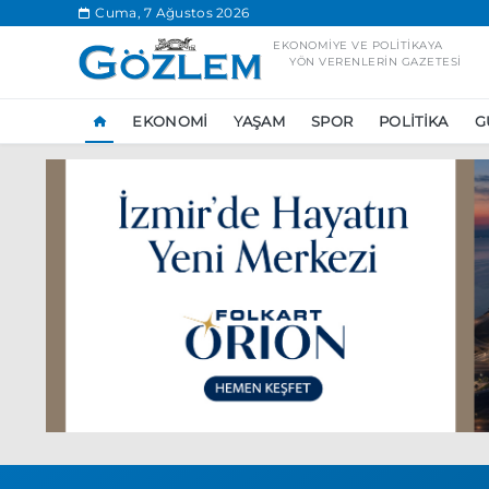
.
Cuma, 7 Ağustos 2026
EKONOMIYE VE POLITIKAYA
YÖN VERENLERIN GAZETESI
EKONOMI
YAŞAM
SPOR
POLITIKA
G
Popüler Aramal
Ekonomi
Ank
Ünlü çift bir etk