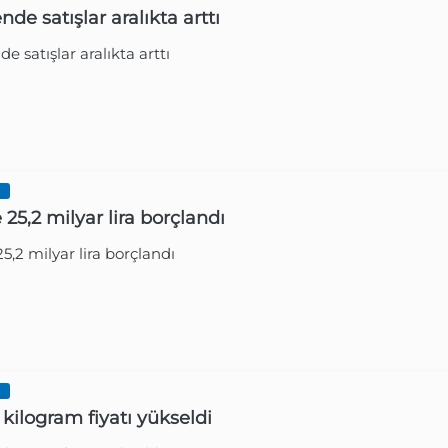
de satışlar aralıkta arttı
e satışlar aralıkta arttı
Gazetesi
2 Yıl Ön
I
25,2 milyar lira borçlandı
5,2 milyar lira borçlandı
Gazetesi
2 Yıl Ön
I
 kilogram fiyatı yükseldi