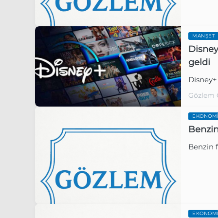
MANŞET
Disney
geldi
Gözlem 
Disney+ 
Gözlem 
EKONOM
Benzin
Benzin f
EKONOM