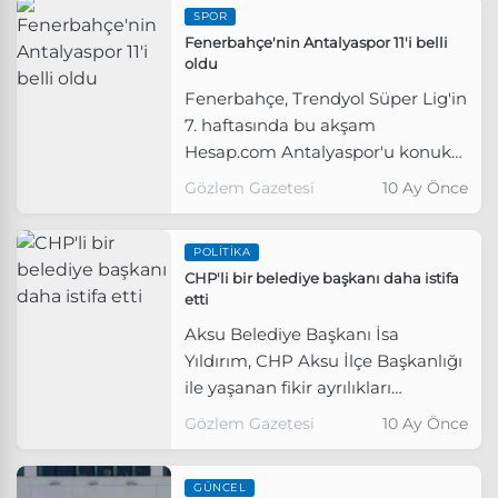
SPOR
Kayserispor-Gençlerbirliği maçları
Fenerbahçe'nin Antalyaspor 11'i belli
oynanacak.
oldu
Fenerbahçe, Trendyol Süper Lig'in
7. haftasında bu akşam
Hesap.com Antalyaspor'u konuk
edecek.
Gözlem Gazetesi
10 Ay Önce
POLITIKA
CHP'li bir belediye başkanı daha istifa
etti
Aksu Belediye Başkanı İsa
Yıldırım, CHP Aksu İlçe Başkanlığı
ile yaşanan fikir ayrılıkları
nedeniyle partisinden istifa etti
Gözlem Gazetesi
10 Ay Önce
GÜNCEL