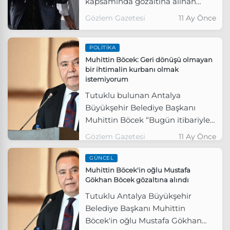
kapsamında gözaltına alınan
Muhittin Böcek'in oğlu Gökhan
Gözlem Gazetesi
11 Ay Önce
Böcek, sevk edildiği adliyede
tutuklandı.
POLITIKA
Muhittin Böcek: Geri dönüşü olmayan
bir ihtimalin kurbanı olmak
istemiyorum
Tutuklu bulunan Antalya
Büyükşehir Belediye Başkanı
Muhittin Böcek “Bugün itibariyle
günlük 16 ilaç kullanıyorum.
Gözlem Gazetesi
11 Ay Önce
Sağlığımla ilgili geri dönüşü
olmayan bir ihtimalin kurbanı
GÜNCEL
olmak istemiyorum” dedi.
Muhittin Böcek'in oğlu Mustafa
Gökhan Böcek gözaltına alındı
Tutuklu Antalya Büyükşehir
Belediye Başkanı Muhittin
Böcek'in oğlu Mustafa Gökhan