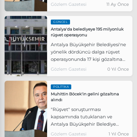
Böcek Antalya Havalimanı'nda
Gözlem Gazetesi
11 Ay Önce
gözaltına alındı.
GÜNCEL
Antalya'da belediyeye 195 milyonluk
rüşvet operasyonu
Antalya Büyükşehir Belediyesi'ne
yönelik dördüncü dalga rüşvet
operasyonunda 17 kişi gözaltına
alındı.
Gözlem Gazetesi
0 Yıl Önce
POLITIKA
Muhittin Böcek'in gelini gözaltına
alındı
"Rüşvet" soruşturması
kapsamında tutuklanan ve
Antalya Büyükşehir Belediye
Başkanlığı görevinden
Gözlem Gazetesi
1 Yıl Önce