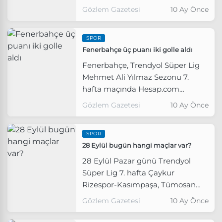
görevinden istifa etti.
Gözlem Gazetesi
10 Ay Önce
SPOR
Fenerbahçe üç puanı iki golle aldı
Fenerbahçe, Trendyol Süper Lig
Mehmet Ali Yılmaz Sezonu 7.
hafta maçında Hesap.com
Antalyaspor’u konuk etti.
Gözlem Gazetesi
10 Ay Önce
SPOR
28 Eylül bugün hangi maçlar var?
28 Eylül Pazar günü Trendyol
Süper Lig 7. hafta Çaykur
Rizespor-Kasımpaşa, Tümosan
Konyaspor-RAMS Başakşehir,
Gözlem Gazetesi
10 Ay Önce
Fenerbahçe-Hesap.com
Antalyaspor ve Zecorner