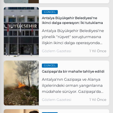
uzaklaştırılan Muhittin Böcek'in
gelini gözaltına alındı.
GÜNCEL
Antalya Büyükşehir Belediyesi'ne
ikinci dalga operasyon: İki tutuklama
Antalya Büyükşehir Belediyesi'ne
yönelik "rüşvet" soruşturmasına
ilişkin ikinci dalga operasyonda
gözaltına alınan Genel Sekreter
Gözlem Gazetesi
1 Yıl Önce
Yardımcısı Serkan Temuçin ile
İmar Şube Müdür Vekili Tuncay
GÜNCEL
Kaya tutuklandı.
Gazipaşa'da bir mahalle tahliye edildi
Antalya'nın Gazipaşa ve Alanya
ilçelerindeki orman yangınlarına
müdahale sürüyor. Gazipaşa'da
alevlerin yaklaştığı mahalledeki
Gözlem Gazetesi
1 Yıl Önce
evler tahliye edildi.