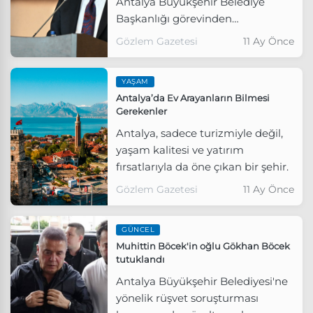
Antalya Büyükşehir Belediye
Başkanlığı görevinden
uzaklaştırılan Muhittin Böcek
Gözlem Gazetesi
11 Ay Önce
sosyal medya hesabından "Adalet
bazen gecikir, bazen sınanır ama
YAŞAM
er ya da geç yerini bulur" dedi.
Antalya’da Ev Arayanların Bilmesi
Gerekenler
Antalya, sadece turizmiyle değil,
yaşam kalitesi ve yatırım
fırsatlarıyla da öne çıkan bir şehir.
Gözlem Gazetesi
11 Ay Önce
GÜNCEL
Muhittin Böcek'in oğlu Gökhan Böcek
tutuklandı
Antalya Büyükşehir Belediyesi'ne
yönelik rüşvet soruşturması