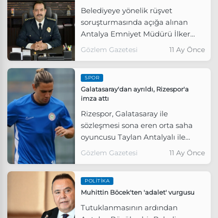
Belediyeye yönelik rüşvet
soruşturmasında açığa alınan
Antalya Emniyet Müdürü İlker
Arslan hakkında gözaltı kararı
Gözlem Gazetesi
11 Ay Önce
verildi
SPOR
Galatasaray'dan ayrıldı, Rizespor'a
imza attı
Rizespor, Galatasaray ile
sözleşmesi sona eren orta saha
oyuncusu Taylan Antalyalı ile
sözleşme imzaladı.
Gözlem Gazetesi
11 Ay Önce
POLITIKA
Muhittin Böcek'ten 'adalet' vurgusu
Tutuklanmasının ardından