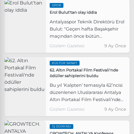
SPOR
Erol Bulut'tan olay iddia
Antalyaspor Teknik Direktörü Erol
Bulut: "Geçen hafta Başakşehir
maçından önce bütün
bilgilerimizi kulübün içinde olan
Gözlem Gazetesi
9 Ay Önce
birisi rakip takıma aktarmış. Nuri
Hoca'ya (Şahin) aktarmış..." dedi.
KÜLTÜR SANAT
62. Altın Portakal Film Festivali'nde
ödüller sahiplerini buldu
Bu yıl ‘Kalpten’ temasıyla 62’ncisi
düzenlenen Uluslararası Antalya
Altın Portakal Film Festivali’nde
ödüller sahiplerini buldu.
Gözlem Gazetesi
9 Ay Önce
İŞ DÜNYASI
GROWTECH. ANTALYA Konferans