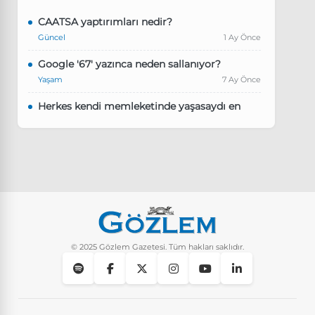
CAATSA yaptırımları nedir?
Güncel
1 Ay Önce
Google '67' yazınca neden sallanıyor?
Yaşam
7 Ay Önce
Herkes kendi memleketinde yaşasaydı en
kalabalık il hangisi olurdu?
Güncel
8 Ay Önce
Pluribus dizisindeki Türkçe şarkının adı ne?
Yaşam
8 Ay Önce
Instagram’da keşfet nasıl temizlenir?
Yaşam
10 Ay Önce
© 2025 Gözlem Gazetesi. Tüm hakları saklıdır.