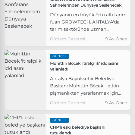
Sahnelerinden Dünyaya Seslenecek
Dünyanın en büyük örtü altı tarım
fuarı GROWTECH. ANTALYA'da
tarım sektöründe uzman
akademisyenler, sivil toplum
Gözlem Gazetesi
9 Ay Önce
kuruluşları ve firmaların
temsilcileriyle, kamu
GÜNCEL
yöneticilerinin katılacağı
Muhittin Böcek 'itirafçılık' iddiasını
konferanslarda tarım sektörünün
yalanladı
nabzı tutulacak.
Antalya Büyükşehir Belediye
Başkanı Muhittin Böcek, ''etkin
pişmanlıktan yararlanmak için
Cumhuriyet Başsavcılığı’na
Gözlem Gazetesi
9 Ay Önce
başvurduğu'' iddialarını yalanladı.
GÜNCEL
CHP'li eski belediye başkanı
tutuklandı