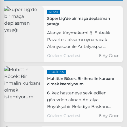
SPOR
Süper Lig'de bir maça deplasman
yasağı
Alanya Kaymakamlığı 8 Aralık
Pazartesi akşamı oynanacak
Alanyaspor ile Antalyaspor
arasında oynanacak maça
Gözlem Gazetesi
8 Ay Önce
Antalyalı taraftarların
alınmayacağını açıkladı.
POLITIKA
Muhittin Böcek: Bir ihmalin kurbanı
olmak istemiyorum
6. kez hastaneye sevk edilen
görevden alınan Antalya
Büyükşehir Belediye Başkanı
Muhittin Böcek çağrıda bulundu.
Gözlem Gazetesi
8 Ay Önce