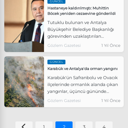
GÜNCEL
Hastaneye kaldırılmıştı: Muhittin
Böcek yeniden cezaevine gönderildi
Tutuklu bulunan ve Antalya
Büyükşehir Belediye Başkanlığı
görevinden uzaklaştırılan
Muhittin Böcek, kaldırıldığı
Gözlem Gazetesi
1 Yıl Önce
hastanedeki tedavisi sonrası
tekrar cezaevine gönderildi.
GÜNCEL
Karabük ve Antalya'da orman yangını
Karabük'ün Safranbolu ve Ovacık
ilçelerinde ormanlık alanda çıkan
yangınlar, üçüncü gününde
söndürülmeye çalışılırken,
Gözlem Gazetesi
1 Yıl Önce
Antalya'nın Aksu, Muratpaşa ve
Manavgat ilçelerinde ormanlık
alanlarda çıkan yangınlara
havadan ve karadan müdahale
1
2
3
4