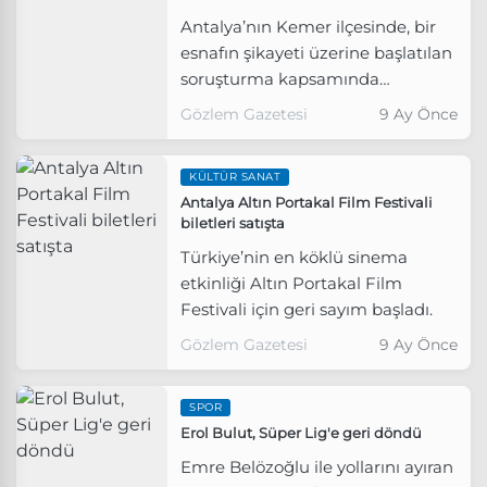
Antalya’nın Kemer ilçesinde, bir
esnafın şikayeti üzerine başlatılan
soruşturma kapsamında
gözaltına alınan eski Kemer
Gözlem Gazetesi
9 Ay Önce
Belediye Başkanı Mustafa Gül,
“dolandırıcılık” suçlamasıyla
KÜLTÜR SANAT
tutuklandı.
Antalya Altın Portakal Film Festivali
biletleri satışta
Türkiye’nin en köklü sinema
etkinliği Altın Portakal Film
Festivali için geri sayım başladı.
Gözlem Gazetesi
9 Ay Önce
SPOR
Erol Bulut, Süper Lig'e geri döndü
Emre Belözoğlu ile yollarını ayıran