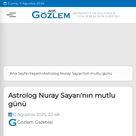
.
Cuma, 7 Ağustos 2026
EKONOMIYE VE POLITIKAYA
YÖN VERENLERIN GAZETESI
Ana Sayfa
Yaşam
Astrolog Nuray Sayarı'nın mutlu günü
Popüler Aramalar
Ekonomi
Ankara’da eylem yasağı uzatıldı
Astrolog Nuray Sayarı'nın mutlu
Özgür Özel, Ekrem İmamoğlu’nu ziyaret edecek
günü
Ünlü çift bir etkinliğe daha katılmama kararı aldı
10 Ağustos 2025, 22:48
Boykot
Gözlem Gazetesi