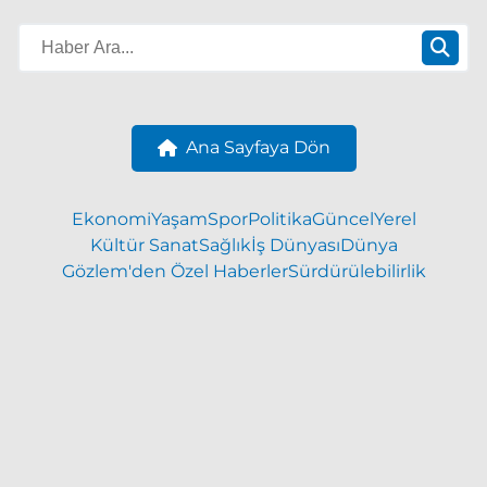
Ana Sayfaya Dön
Ekonomi
Yaşam
Spor
Politika
Güncel
Yerel
Kültür Sanat
Sağlık
İş Dünyası
Dünya
Gözlem'den Özel Haberler
Sürdürülebilirlik